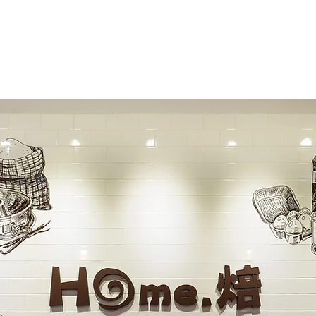
Services
Contact
About
Home.焙 實驗所 Home Baking