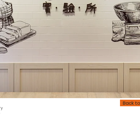
Back to
ry
店