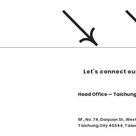
Let’s connect ou
Head Office — Taichun
5F., No. 74, Daquan St., West 
Taichung City 40344, Taiw