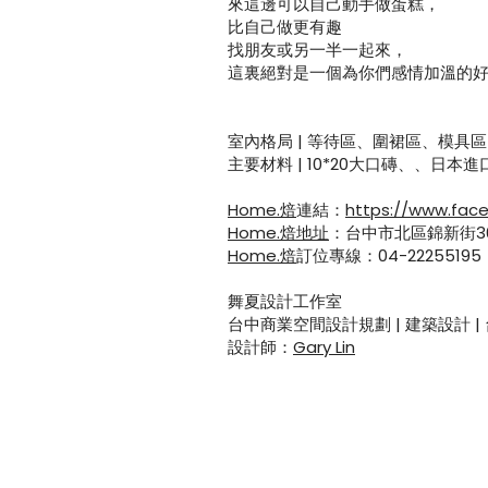
來這邊可以自己動手做蛋糕，
比自己做更有趣
找朋友或另一半一起來，
這裏絕對是一個為你們感情加溫的
室內格局 | 等待區、圍裙區、模
主要材料 | 10*20大口磚、、日
Home.焙
連結：
https://www.fac
Home.焙地址
：台中市北區錦新街36
Home.焙
訂位專線：04-22255195
舞夏設計工作室
台中商業空間設計規劃 | 建築設計 |
設計師：
Gary Lin
台中自己做烘焙俱樂部
比自己做更有趣