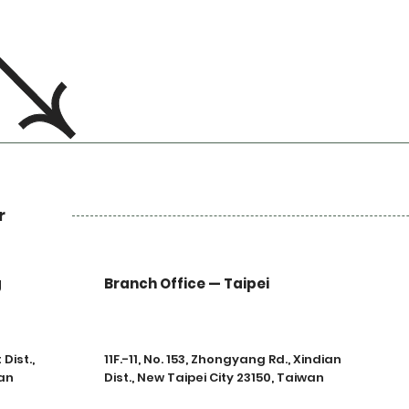
r
g
Branch Office — Taipei
Dist.,
11F.-11, No. 153, Zhongyang Rd., Xindian
an
Dist., New Taipei City 23150, Taiwan