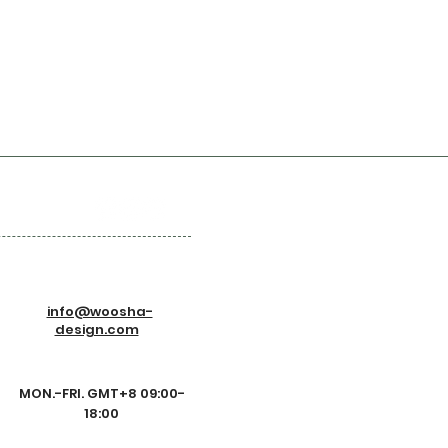
info@woosha-
design.com
MON.-FRI. GMT+8 09:00-
18:00