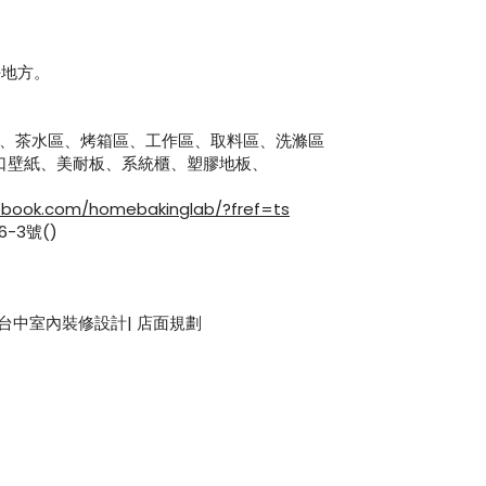
好地方。
具區、茶水區、烤箱區、工作區、取料區、洗滌區
本進口壁紙、美耐板、系統櫃、塑膠地板、
ebook.com/homebakinglab/?fref=ts
-3號()
 台中室內裝修設計| 店面規劃