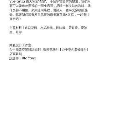
Speranza 義大利文"希望"。 不論宇宙如何的變遷，我們只
要可以躲進巷弄裡的一間小店裡，品嚐一杯美味的咖啡，就
什麼都不用怕。來到這間店裡，會給人一種時光穿梭的感
覺。就讓我們跟著來自馬賽的義勇軍首腦-席克，一起勇往
直衝吧！
主要材料 | 進口花磚、水泥粉光、鍍鈦板、霓虹燈、愛迪
生、月球
舞夏設計工作室
台中商業空間設計規劃 | 咖啡店設計 | 台中室內裝修設計|
店面規劃
設計師：
Uto Yang
台中工業風設計的權威。咖啡店設計找舞夏設計。新生代八
坪霸主