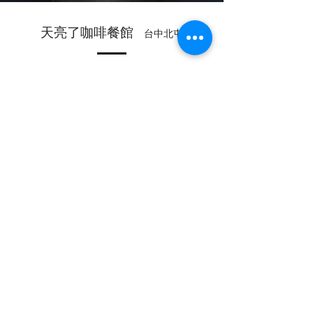
天亮了咖啡餐館
台中北屯
​は、主に中華料理を提供するレストランで、陽光盒子グ
ループの新しいブランドです。
最初のアイデアは、ヨーロッパの屋外ストリートや屋上
での食事スタイルを空間に取り入れ、リラックスして中
華料理を楽しめる場所を作りたかったというものでし
た。
空間内では、様々な種類のテーブルと椅子、
床の高低差を利用して、異なる快適な食事空間を作り出
しています。
特に特徴的な模様の大理石のバーは、空間の中心に配置
されており、
客の動きをいつでも把握できるようになっています。
屋外のストリートでの食事を描いたヨーロッパ式の天井
と手すりが、
各食事エリアを区切り、それぞれに異なる街並みの景色
を生み出しています。