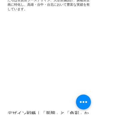
画に特化し、高雄・台中・台北において豊富な実績を有
しています。
デザイン戦略｜「形態」と「色彩」か
ら発想
デザインの出発点は「形態」と「色彩」。形態面では、