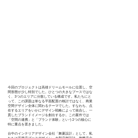
今回のプロジェクトは高雄ドリームモールに位置し、空
間形態が少し特別でした。ひとつの大きなブースではな
く、3つのエリアに分散している構成です。私たちにと
って、この課題は単なる平面配置の検討ではなく、商業
空間デザイン全体に関わるテーマでした。すなわち、点
在するエリアをいかにデザイン戦略によって統合し、一
貫したブランドイメージを創出するか。この案件では
「空間の連携」と「ブランド体験」という2つの核心に
特に重点を置きました。
台中のインテリアデザイン会社「舞夏設計」として、私
たちは百貨店ブースデザイン、大型店舗設計、旗艦店企