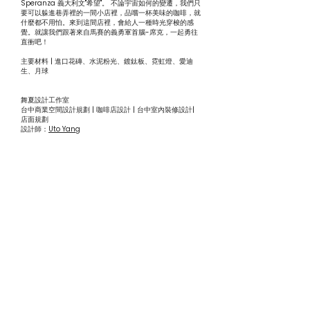
Speranza 義大利文"希望"。 不論宇宙如何的變遷，我們只
要可以躲進巷弄裡的一間小店裡，品嚐一杯美味的咖啡，就
什麼都不用怕。來到這間店裡，會給人一種時光穿梭的感
覺。就讓我們跟著來自馬賽的義勇軍首腦-席克，一起勇往
直衝吧！
主要材料 | 進口花磚、水泥粉光、鍍鈦板、霓虹燈、愛迪
生、月球
舞夏設計工作室
台中商業空間設計規劃 | 咖啡店設計 | 台中室內裝修設計|
店面規劃
設計師：
Uto Yang
台中工業風設計的權威。咖啡店設計找舞夏設計。新生代八
坪霸主