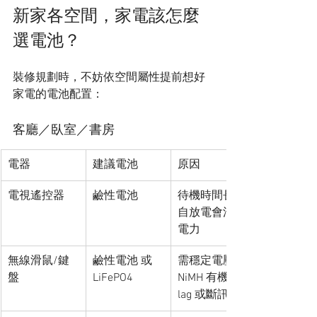
新家各空間，家電該怎麼
選電池？
裝修規劃時，不妨依空間屬性提前想好
家電的電池配置：
客廳／臥室／書房
電器
建議電池
原因
電視遙控器
鹼性電池
待機時間長，
自放電會浪費
電力
無線滑鼠/鍵
鹼性電池 或 
需穩定電壓，
盤
LiFePO4
NiMH 有機會 
lag 或斷訊