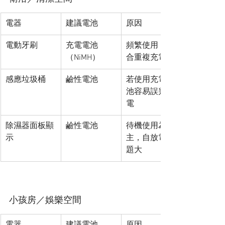
電器
建議電池
原因
電動牙刷
充電電池
頻繁使用，適
（NiMH）
合重複充電
感應垃圾桶
鹼性電池
若使用充電電
池容易誤判沒
電
除濕器面板顯
鹼性電池
待機使用為
示
主，自放電問
題大
小孩房／娛樂空間