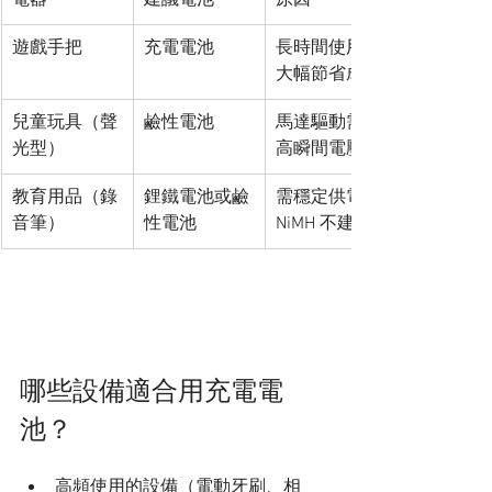
電器
建議電池
原因
遊戲手把
充電電池
長時間使用可
大幅節省成本
兒童玩具（聲
鹼性電池
馬達驅動需較
光型）
高瞬間電壓
教育用品（錄
鋰鐵電池或鹼
需穩定供電，
音筆）
性電池
NiMH 不建議
哪些設備適合用充電電
池？
高頻使用的設備（電動牙刷、相