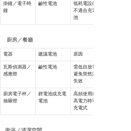
掛鐘／電子時
鹼性電池
低耗電設備，
鐘
不適合充電電
池
 廚房／餐廳
電器
建議電池
原因
瓦斯偵測器／
鹼性電池
需低自放電，
感應燈
避免突然沒電
失效
廚房電子秤／
鋰電池或充電
高頻使用或需
抽屜燈
電池
高電力時可用
充電式
衛浴／清潔空間