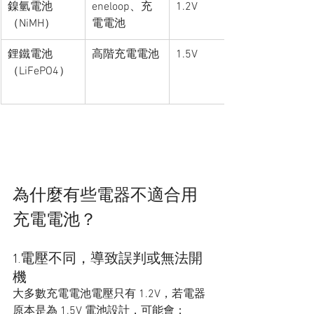
鎳氫電池
eneloop、充
1.2V
（NiMH）
電電池
鋰鐵電池
高階充電電池
1.5V
（LiFePO4）
為什麼有些電器不適合用
充電電池？
1.電壓不同，導致誤判或無法開
機
大多數充電電池電壓只有 1.2V，若電器
原本是為 1.5V 電池設計，可能會：