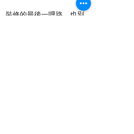
裝修的最後一哩路，也別
漏了這個細節
新家裝修從格局、燈具到家電配置，每
個環節都關係著未來的生活品質。電池
選擇看似微小，卻直接影響家電的穩定
性與使用體驗。
如果你正在規劃新家的空間設計與家電
配置，舞夏設計可以從整體生活動線出
發，幫你把這些容易被忽略的細節一併
考慮進去。