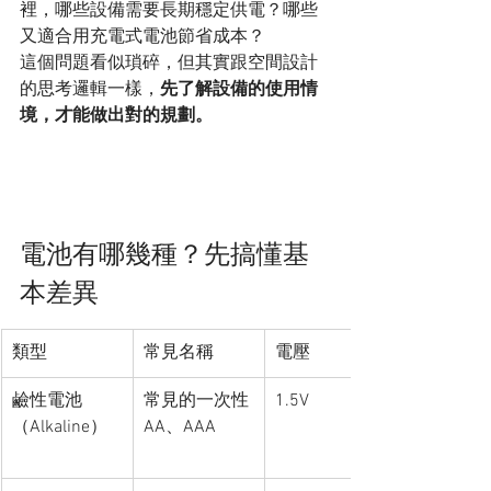
裡，哪些設備需要長期穩定供電？哪些
又適合用充電式電池節省成本？
這個問題看似瑣碎，但其實跟空間設計
的思考邏輯一樣，
先了解設備的使用情
境，才能做出對的規劃。
電池有哪幾種？先搞懂基
本差異
類型
常見名稱
電壓
鹼性電池
常見的一次性 
1.5V
（Alkaline）
AA、AAA