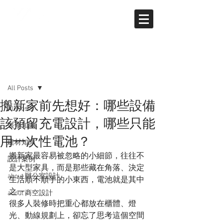
文章
All Posts
搬新家前先想好：哪些設備
All Posts
該預留充電設計，哪些只能
裝修知識
用一次性電池？
建材知識
搬新家最容易被忽略的小細節，往往不
設計案例
是大型家具，而是那些藏在角落、決定
about 辦公室設計
生活順不順手的小東西，電池就是其中
之一。
about 商空設計
很多人裝修時把重心都放在櫃體、燈
光、動線規劃上，卻忘了思考這個空間