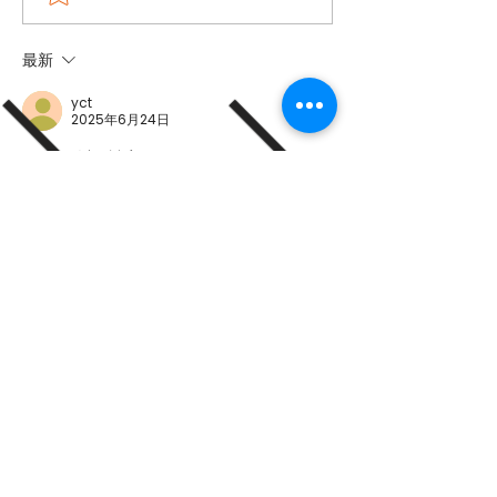
石英石板材的美學與耐用
麼多？住宅、商
性
燈指南 + PF 
最新
yct
2025年6月24日
Connie以閱讀完畢
按讚
回覆
Let’s connect our
台中總公司
40344 台中市西區大全街74號5樓
886
04-23716688