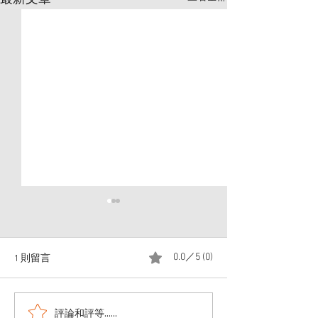
1 則留言
0.0／5 (0)
評論和評等......
從礦源到工藝，重新定義
台灣燈具價格為