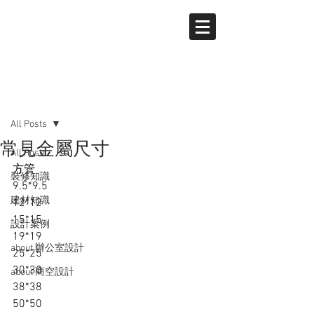
文章
All Posts
常見金屬尺寸
All Posts
方管
裝修知識
9.5*9.5
建材知識
12*12
15*15
設計案例
19*19
about 辦公室設計
25*25
30*30
about 商空設計
38*38 
50*50