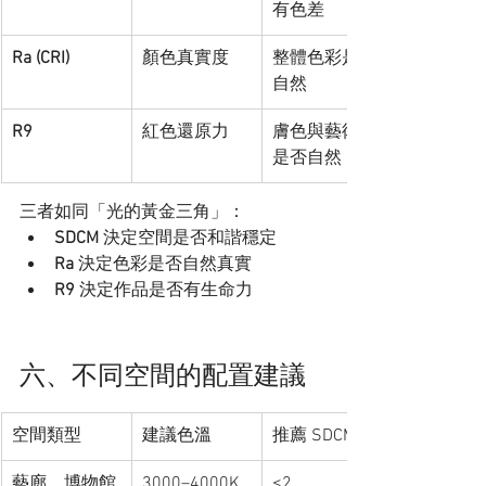
有色差
Ra (CRI)
顏色真實度
整體色彩是否
自然
R9
紅色還原力
膚色與藝術品
是否自然
三者如同「光的黃金三角」：
SDCM
 決定空間是否和諧穩定
Ra
 決定色彩是否自然真實
R9
 決定作品是否有生命力
六、不同空間的配置建議
空間類型
建議色溫
推薦 SDCM
藝廊、博物館
3000–4000K
≤2