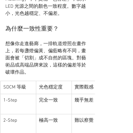
LED 光源之間的顏色一致程度。數字越
小，光色越穩定、不偏差。
為什麼一致性重要？
想像你走進藝廊，一排軌道燈照在畫作
上，若每盞燈偏黃、偏藍略有不同，畫
面會被「切割」成不自然的區塊。對藝
術品或高端品牌來說，這樣的偏差等於
破壞作品。
SDCM 等級
光色穩定度
實際觀感
1-Step
完全一致
幾乎無差
2-Step
極高一致
難以察覺