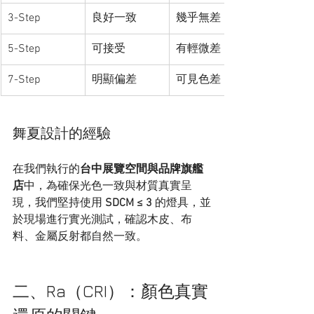
3-Step
良好一致
幾乎無差
5-Step
可接受
有輕微差
7-Step
明顯偏差
可見色差
舞夏設計的經驗
在我們執行的
台中展覽空間與品牌旗艦
店
中，為確保光色一致與材質真實呈
現，我們堅持使用 
SDCM ≤ 3
 的燈具，並
於現場進行實光測試，確認木皮、布
料、金屬反射都自然一致。
二、Ra（CRI）：顏色真實