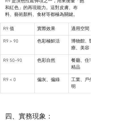
R9 是演色性延伸項之一，用來衡量「飽
和紅色」的再現能力。這對皮膚、布
料、藝術顏料、食材等都極為關鍵。
R9 值
實際效果
適用空間
R9 > 90
色彩極鮮活
博物館、醫
療、美容
R9 50–90
色彩自然
餐廳、住宅、
精品
R9 < 0
偏灰、偏綠
工業、戶外照
明
四、實務現象：