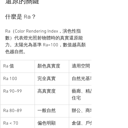
還原的關鍵
什麼是 Ra？
Ra（Color Rendering Index，演色性指
數）代表燈光照射物體時的真實還原能
力。太陽光為基準 Ra=100，數值越高顏
色越自然。
Ra 值
顏色真實度
適用空間
Ra 100
完全真實
自然光基準
Ra 90–99
高真實度
藝廊、精品、
住宅
Ra 80–89
一般自然
辦公、商場
Ra < 70
偏色明顯
倉儲、戶外