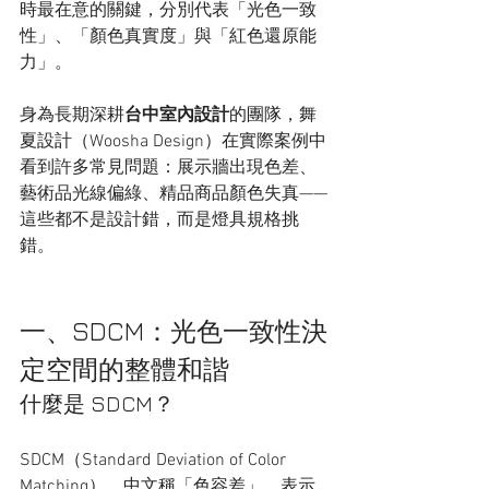
時最在意的關鍵，分別代表「光色一致
性」、「顏色真實度」與「紅色還原能
力」。
身為長期深耕
台中室內設計
的團隊，舞
夏設計（Woosha Design）在實際案例中
看到許多常見問題：展示牆出現色差、
藝術品光線偏綠、精品商品顏色失真——
這些都不是設計錯，而是燈具規格挑
錯。
一、SDCM：光色一致性決
定空間的整體和諧
什麼是 SDCM？
SDCM（Standard Deviation of Color 
Matching），中文稱「色容差」，表示 