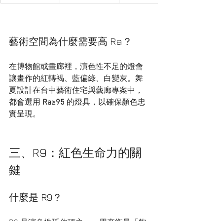
藝術空間為什麼需要高 Ra？
在博物館或畫廊裡，演色性不足的燈會
讓畫作的紅轉褐、藍偏綠、白變灰。舞
夏設計在台中藝術住宅與藝廊專案中，
都會選用 
Ra≥95
 的燈具，以確保顏色忠
實呈現。
三、R9：紅色生命力的關
鍵
什麼是 R9？