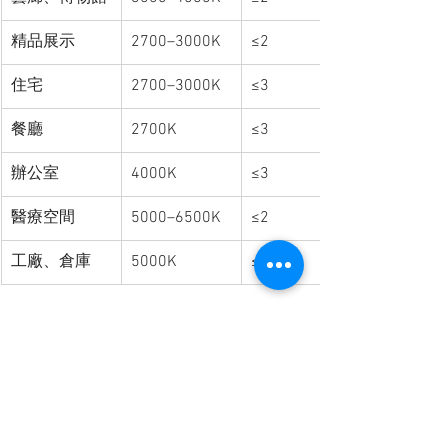
精品展示
2700–3000K
≤2
住宅
2700–3000K
≤3
餐廳
2700K
≤3
辦公室
4000K
≤3
醫療空間
5000–6500K
≤2
工廠、倉庫
5000K
≤5
七、舞夏設計的觀點
在
舞夏設計（Woosha Design）的實務經
驗中，燈光絕不只是「照明設備」，而
是空間的語言與靈魂
。