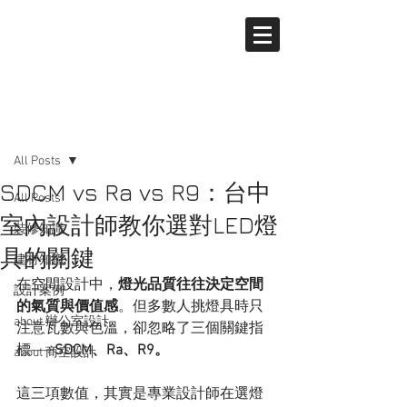
文章
All Posts
SDCM vs Ra vs R9：台中
All Posts
室內設計師教你選對LED燈
裝修知識
具的關鍵
建材知識
在空間設計中，
燈光品質往往決定空間
設計案例
的氣質與價值感
。但多數人挑燈具時只
about 辦公室設計
注意瓦數與色溫，卻忽略了三個關鍵指
標——
SDCM、Ra、R9。
about 商空設計
這三項數值，其實是專業設計師在選燈