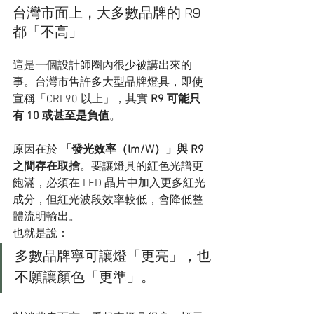
台灣市面上，大多數品牌的 R9 
都「不高」
這是一個設計師圈內很少被講出來的
事。台灣市售許多大型品牌燈具，即使
宣稱「CRI 90 以上」，其實 
R9 可能只
有 10 或甚至是負值
。
原因在於 
「發光效率（lm/W）」與 R9 
之間存在取捨
。要讓燈具的紅色光譜更
飽滿，必須在 LED 晶片中加入更多紅光
成分，但紅光波段效率較低，會降低整
體流明輸出。
也就是說：
多數品牌寧可讓燈「更亮」，也
不願讓顏色「更準」。