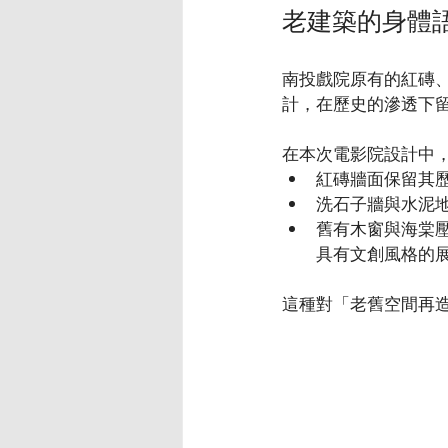
老建築的身體
南投戲院原有的紅磚
計，在歷史的滲透下
在本次電影院設計中
紅磚牆面保留其
洗石子牆與水泥
舊有木窗與海棠
具有文創風格的
這種對「老舊空間再