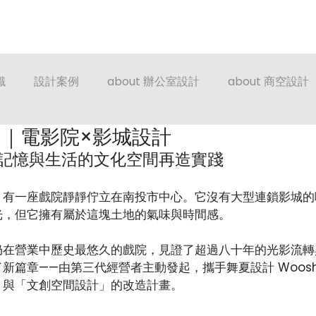
es
Contact
About
Blog
日本語サービス
識
設計案例
about 辦公室設計
about 商空設計
｜電影院×影城設計
記憶與生活的文化空間再造實踐
，有一座戲院靜靜佇立在南投市中心。它沒有大型連鎖影城的
光，但它擁有屬於這塊土地的氣味與時間感。
仍在營業中歷史最悠久的戲院，見證了超過八十年的光影流轉
篇章——由第三代經營者主動發起，攜手舞夏設計 Woosha 
」與「文創空間設計」的改造計畫。