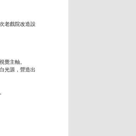
次老戲院改造設
視覺主軸。
白光源，營造出
。