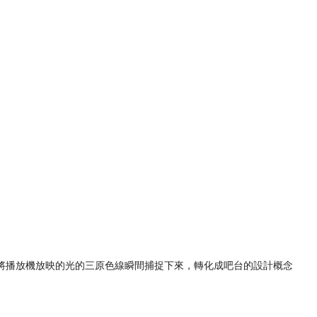
將播放機放映的光的三原色線瞬間捕捉下來，轉化成吧台的設計概念