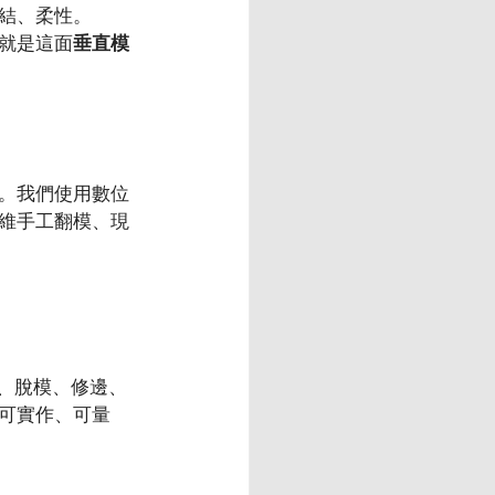
結、柔性。
就是這面
垂直模
。我們使用數位
維手工翻模、現
模、脫模、修邊、
可實作、可量