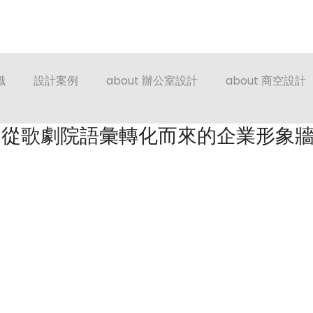
es
Contact
About
Blog
日本語サービス
識
設計案例
about 辦公室設計
about 商空設計
：從歌劇院語彙轉化而來的企業形象