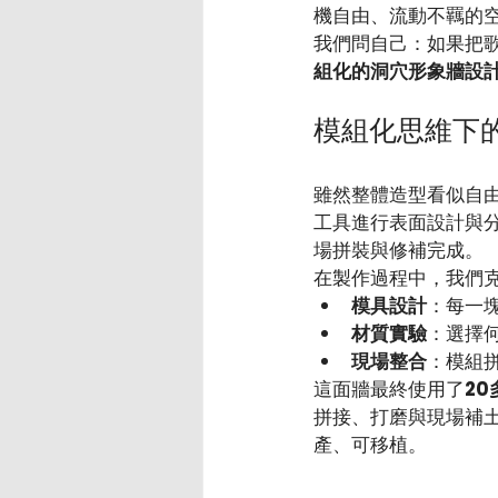
機自由、流動不羈的
我們問自己：如果把
組化的洞穴形象牆設
模組化思維下
雖然整體造型看似自
工具進行表面設計與
場拼裝與修補完成。
在製作過程中，我們
模具設計
：每一
材質實驗
：選擇
現場整合
：模組
這面牆最終使用了
2
拼接、打磨與現場補
產、可移植。