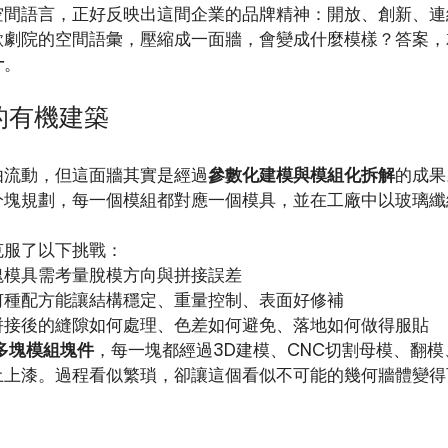
空間語言，正好反映出這間企業的品牌精神：開放、創新、連
歌劇院的空間語彙，壓縮成一面牆，會變成什麼模樣？答案，
計
。
的有機建築
由流動，但這面牆其實是經過
參數化建模與模組化拆解
的成果
分塊規劃，每一個模組都對應一個模具，並在工廠中以玻璃纖
克服了以下挑戰：
塊模具需考量脫模方向與拼接誤差
何種配方能讓結構穩定、重量控制、表面好修補
拼接後的縫隙如何處理、色差如何避免、落地如何做得服貼
0多塊模組塊件
，每一塊都經過3D建模、CNC切割母模、翻
土上漆。過程看似繁瑣，卻讓這個看似不可能的幾何牆體變得